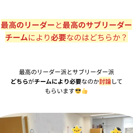
最高のリーダー
と
最高のサブリーダー
チーム
により
必要
なのはどちらか？
最高のリーダー派とサブリーダー派
どちら
が
チームにより必要
なのか
討論
して
もらいます