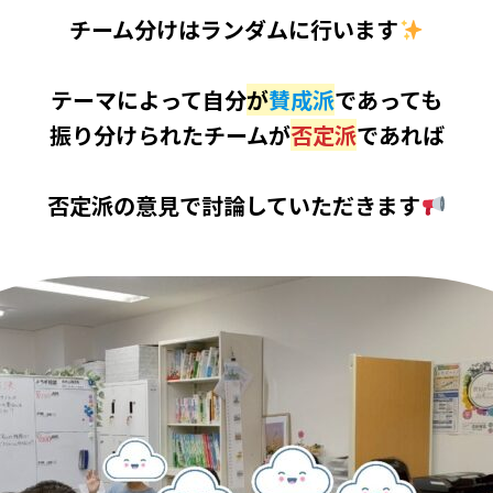
チーム分けはランダムに行います
テーマによって自分
が
賛成派
であっても
振り分けられたチームが
否定派
であれば
否定派の意見で討論していただきます