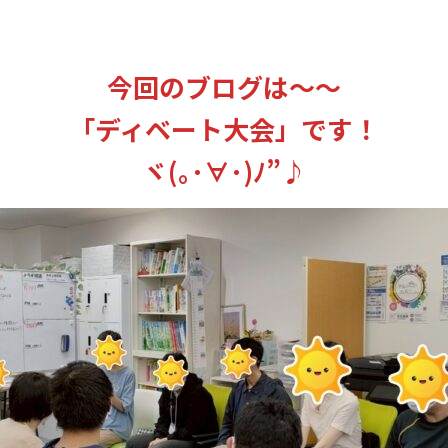
今回のブログは～～
「ディベート大会」です！
ヾ(｡･∀･)ﾉ”♪