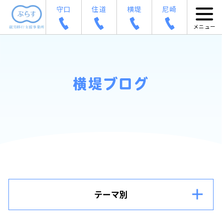
守口
住道
横堤
尼崎
横堤ブログ
テーマ別