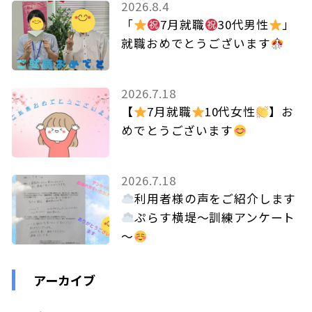
2026.8.4
「
7月就職
30代男性
」
就職おめでとうございます
2026.7.18
【
7月就職
10代女性
】お
めでとうございます
2026.7.18
利用者様の声をご紹介します
ぷらす横堤～訓練アンケート
～
アーカイブ