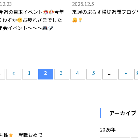
12.23
2025.12.5
今週の目玉イベント
今年
来週のぷらす横堤週間プログ
りわずか
お疲れさまでした
年会イベント～～～
«
1
2
3
4
5
...
»
9
アーカイブ
2026年
代男性
」就職おめで