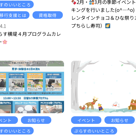
2月・
3月の季節イベン
すのいいところ
キングを行いました(o^―^o
移行支援とは
資格取得
レンタインチョコ＆ひな祭り
プちらし寿司）
4.1
らす横堤４月プログラムカレ
ー
ベント
お知らせ
イベント
お知らせ
すのいいところ
ぷらすのいいところ