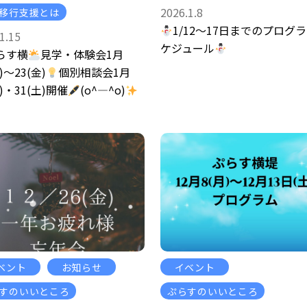
2026.1.8
移行支援とは
1/12～17日までのプログ
1.15
ケジュール
らす横
見学・体験会1月
)～23(金)
個別相談会1月
金)・31(土)開催
(o^―^o)
ベント
お知らせ
イベント
すのいいところ
ぷらすのいいところ