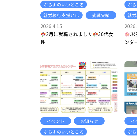
ぷらすのいいところ
ぷら
就労移行支援とは
就職実績
就労
2026.4.15
2026.
2月に就職されました
30代女
ぷ
性
ンダ
イベント
お知らせ
イ
ぷらすのいいところ
ぷら