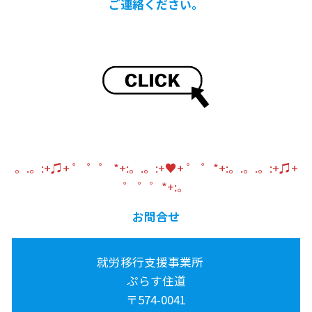
ご連絡ください。
。.。:+♫+ ゜ ゜゜ *+:。.。:+♥+ ゜ ゜*+:。.。.。:+♫+
゜ ゜゜*+:。
お問合せ
就労移行支援事業所
ぷらす住道
〒574-0041