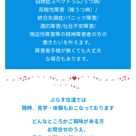
自閉症スペクトラム/うつ病/
双極性障害（躁うつ病）/
統合失調症/パニック障害/
適応障害/社会不安障害/
強迫性障害等の精神障害者の方の
働きたいを叶えます。
障害者手帳が無くても大丈夫
な場合もあります。
。.。:+♫+ ゜ ゜゜ *+:。.。:+♥+ ゜ ゜*+:。.。.。:+♫+
゜ ゜゜*+:。
ぷらす住道では
随時
、
見学
・
体験もおこなっております
どんなところかご興味がある方
お問合せのうえ、