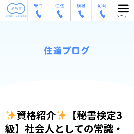
守口
住道
横堤
尼崎
住道ブログ
資格紹介
【秘書検定3
級】社会人としての常識・