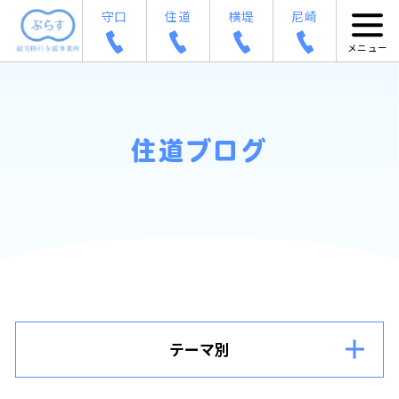
守口
住道
横堤
尼崎
住道ブログ
テーマ別