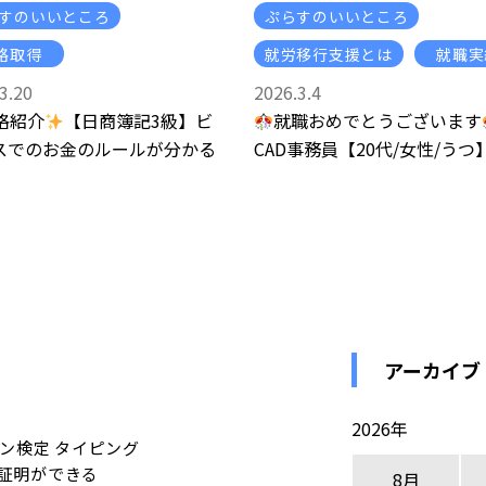
すのいいところ
ぷらすのいいところ
格取得
就労移行支援とは
就職実
3.20
2026.3.4
格紹介
【日商簿記3級】ビ
就職おめでとうございます
スでのお金のルールが分かる
CAD事務員【20代/女性/うつ
アーカイブ
2026年
ン検定 タイピング
証明ができる
8月