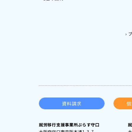
資料請求
個
就労移行支援事業所ぷらす守口
大阪府守口市京阪本通1-3-7
大