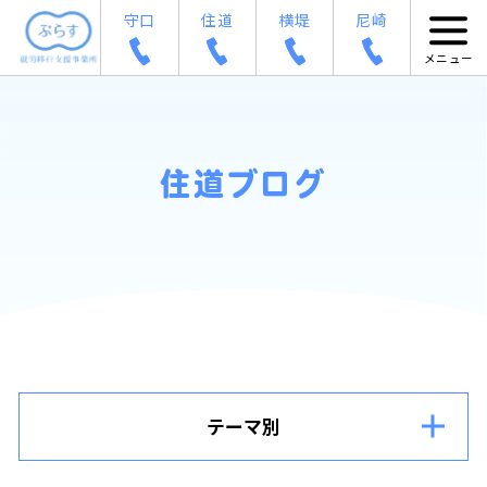
守口
住道
横堤
尼崎
住道ブログ
テーマ別