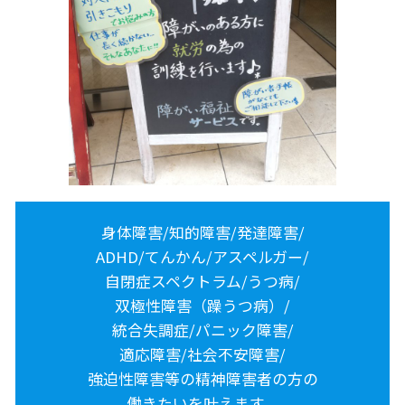
身体障害/知的障害/発達障害/
ADHD/てんかん/アスペルガー/
自閉症スペクトラム/うつ病/
双極性障害（躁うつ病）/
統合失調症/パニック障害/
適応障害/社会不安障害/
強迫性障害等の精神障害者の方の
働きたいを叶えます。