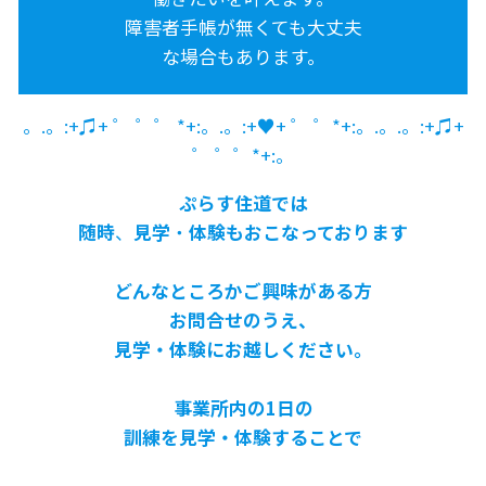
障害者手帳が無くても大丈夫
な場合もあります。
。.。:+♫+ ゜ ゜゜ *+:。.。:+♥+ ゜ ゜*+:。.。.。:+♫+
゜ ゜゜*+:。
ぷらす住道では
随時
、
見学
・
体験もおこなっております
どんなところかご興味がある方
お問合せのうえ、
見学・体験にお越しください。
事業所内の1日の
訓練を見学・体験することで