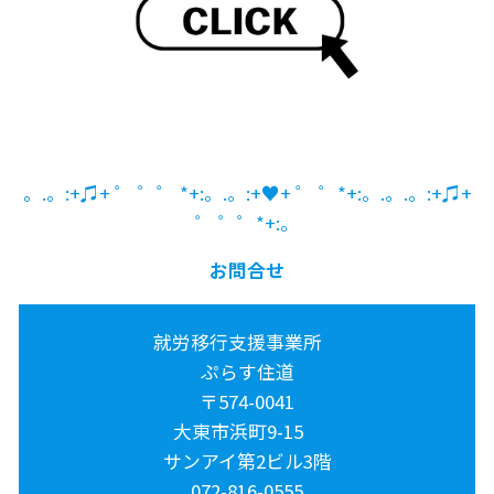
。.。:+♫+ ゜ ゜゜ *+:。.。:+♥+ ゜ ゜*+:。.。.。:+♫+
゜ ゜゜*+:。
お問合せ
就労移行支援事業所
ぷらす住道
〒574-0041
大東市浜町9-15
サンアイ第2ビル3階
072-816-0555