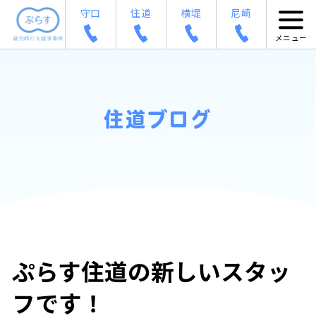
守口
住道
横堤
尼崎
住道ブログ
ぷらす住道の新しいスタッ
フです！