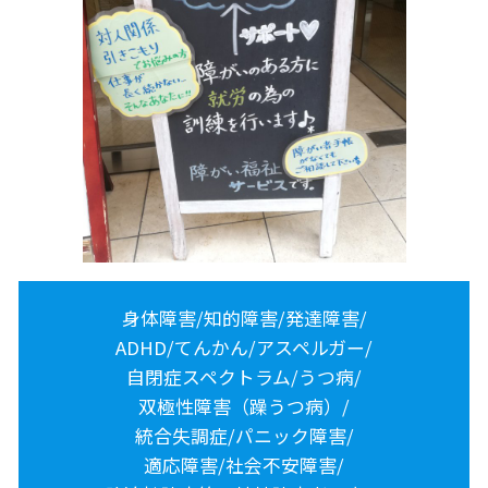
身体障害/知的障害/発達障害/
ADHD/てんかん/アスペルガー/
自閉症スペクトラム/うつ病/
双極性障害（躁うつ病）/
統合失調症/パニック障害/
適応障害/社会不安障害/