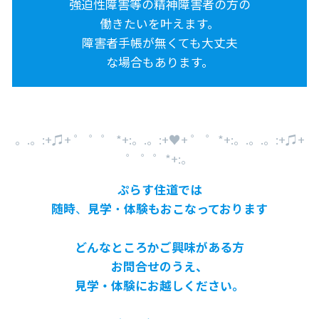
強迫性障害等の精神障害者の方の
働きたいを叶えます。
障害者手帳が無くても大丈夫
な場合もあります。
。.。:+♫+ ゜ ゜゜ *+:。.。:+♥+ ゜ ゜*+:。.。.。:+♫+
゜ ゜゜*+:。
ぷらす住道では
随時
、
見学
・
体験もおこなっております
どんなところかご興味がある方
お問合せのうえ、
見学・体験にお越しください。