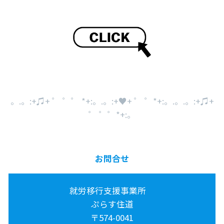
。.。:+♫+ ゜ ゜゜ *+:。.。:+♥+ ゜ ゜*+:。.。.。:+♫+
゜ ゜゜*+:。
お問合せ
就労移行支援事業所
ぷらす住道
〒574-0041