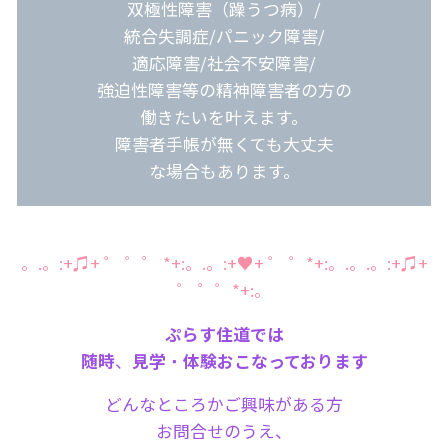
双極性障害（躁うつ病）/
統合失調症/パニック障害/
適応障害/社会不安障害/
強迫性障害等の精神障害者の方の
働きたいを叶えます。
障害者手帳が無くても大丈夫
な場合もあります。
。.。:+♫+ ゜ ゜゜ *+:。.。:+♥+ ゜ ゜*+:。.。.。:+♫+
゜ ゜゜*+:。
ぷらす住道では
随時
、
見学
・
体験おこなっております
どんなところかご興味がある方
お問合せのうえ、