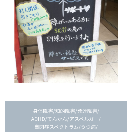
身体障害/知的障害/発達障害/
ADHD/てんかん/アスペルガー/
自閉症スペクトラム/うつ病/