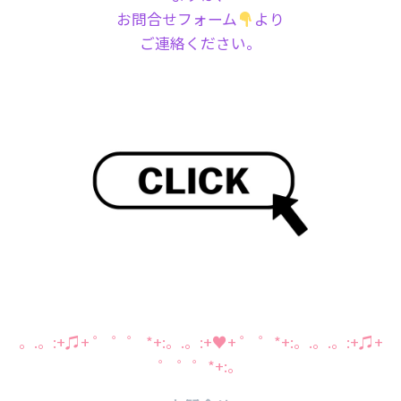
お問合せフォーム
より
ご連絡ください。
。.。:+♫+ ゜ ゜゜ *+:。.。:+♥+ ゜ ゜*+:。.。.。:+♫+
゜ ゜゜*+:。