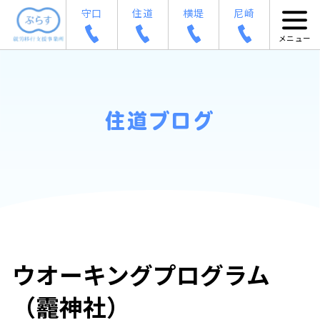
守口
住道
横堤
尼崎
住道ブログ
ウオーキングプログラム
（龗神社）