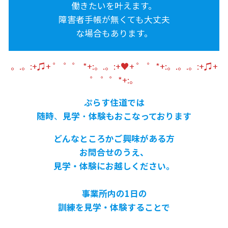
働きたいを叶えます。
障害者手帳が無くても大丈夫
な場合もあります。
。.。:+♫+ ゜ ゜゜ *+:。.。:+♥+ ゜ ゜*+:。.。.。:+♫+
゜ ゜゜*+:。
ぷらす住道では
随時
、
見学
・
体験もおこなっております
どんなところかご興味がある方
お問合せのうえ、
見学・体験にお越しください。
事業所内の1日の
訓練を見学・体験することで