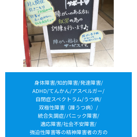
身体障害/知的障害/発達障害/
ADHD/てんかん/アスペルガー/
自閉症スペクトラム/うつ病/
双極性障害（躁うつ病）/
統合失調症/パニック障害/
適応障害/社会不安障害/
強迫性障害等の精神障害者の方の