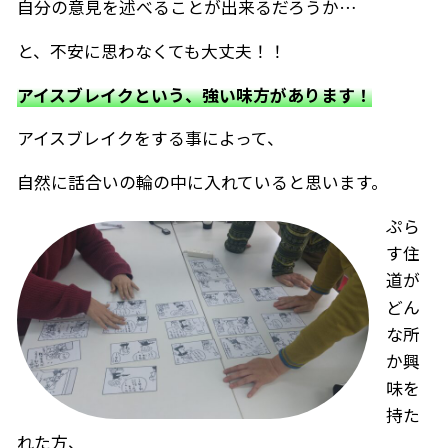
自分の意見を述べることが出来るだろうか…
と、不安に思わなくても大丈夫！！
アイスブレイクという、強い味方があります！
アイスブレイクをする事によって、
自然に話合いの輪の中に入れていると思います。
ぷら
す住
道が
どん
な所
か興
味を
持た
れた方、