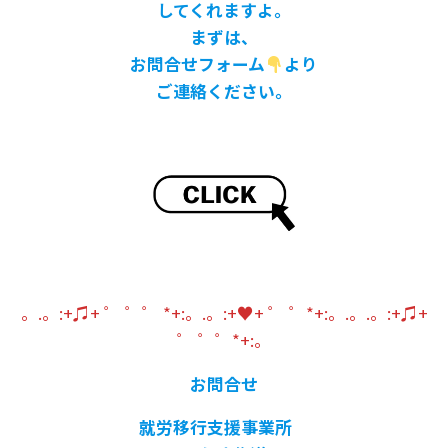
してくれますよ。
まずは、
お問合せフォーム
より
ご連絡ください。
。.。:+♫+ ゜ ゜゜ *+:。.。:+♥+ ゜ ゜*+:。.。.。:+♫+
゜ ゜゜*+:。
お問合せ
就労移行支援事業所