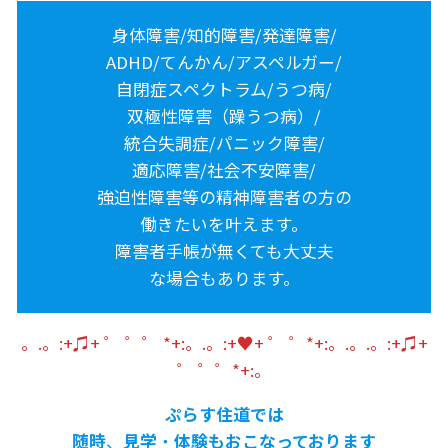
身体障害/知的障害/発達障害/
ADHD/てんかん/アスペルガー/
自閉症スペクトラム/うつ病/
双極性障害（躁うつ病）/
統合失調症/パニック障害/
適応障害/社会不安障害/
強迫性障害等の精神障害者の方の
働きたいを叶えます。
障害者手帳が無くても大丈夫
な場合もあります。
。.。:+♫+ ゜ ゜゜ *+:。.。:+♥+ ゜ ゜*+:。.。.。:+♫+
゜ ゜゜*+:。
ぷらす住道では
随時
、
見学
・
体験もおこなっております