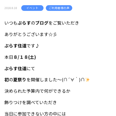
2018.8.18
イベント
ご利用者様の声
いつも
ぷらす
の
ブログ
をご覧いただき
ありがとうございます☆彡
ぷらす住道
です♪
本日
８/１８(土)
ぷらす住道
にて
初
の
夏祭り
を開催しました～(∩´∀｀)∩
決められた予算内で何ができるか
飾りつけを調べていただき
当日に参加できない方の中には