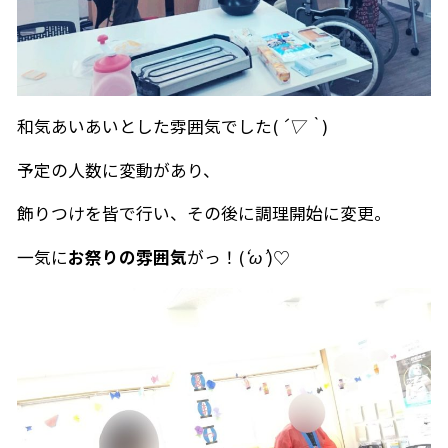
和気あいあいとした雰囲気でした(
´▽｀
)
予定の人数に変動があり、
飾りつけを皆で行い、その後に調理開始に変更。
一気に
お祭りの雰囲気
がっ！(
‘ω’
)♡