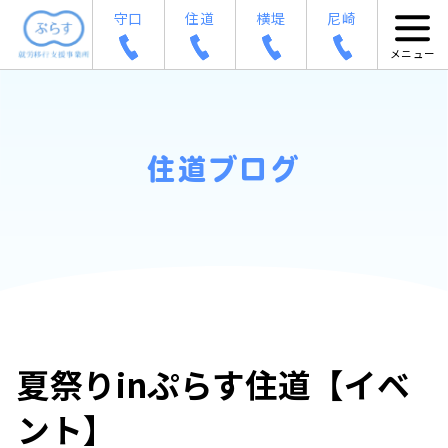
守口
住道
横堤
尼崎
住道ブログ
夏祭りinぷらす住道【イベ
ント】