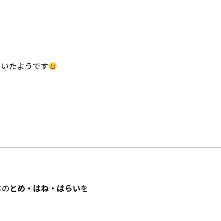
ていたようです
本の
とめ・はね・はらい
を