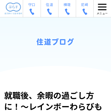
守口
住道
横堤
尼崎
住道ブログ
就職後、余暇の過ごし方
に！～レインボーわらびも