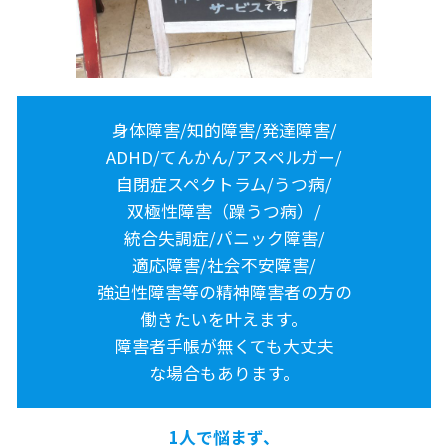
身体障害/知的障害/発達障害/
ADHD/てんかん/アスペルガー/
自閉症スペクトラム/うつ病/
双極性障害（躁うつ病）/
統合失調症/パニック障害/
適応障害/社会不安障害/
強迫性障害等の精神障害者の方の
働きたいを叶えます。
障害者手帳が無くても大丈夫
な場合もあります。
1人で悩まず、