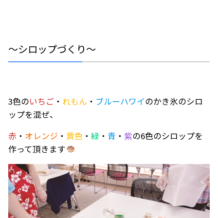
～シロップづくり～
3色の
いちご
・
れもん
・
ブルーハワイ
のかき氷のシロ
ップを混ぜ、
赤
・
オレンジ
・
黄色
・
緑
・
青
・
紫
の6色のシロップを
作って頂きます