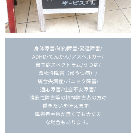
身体障害/知的障害/発達障害/
ADHD/てんかん/アスペルガー/
自閉症スペクトラム/うつ病/
双極性障害（躁うつ病）/
統合失調症/パニック障害/
適応障害/社会不安障害/
強迫性障害等の精神障害者の方の
働きたいを叶えます。
障害者手帳が無くても大丈夫
な場合もあります。