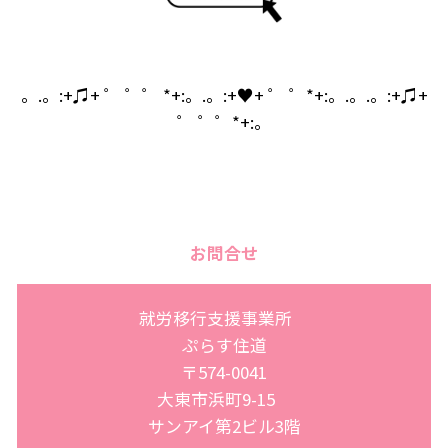
。.。:+♫+ ゜ ゜゜ *+:。.。:+♥+ ゜ ゜*+:。.。.。:+♫+
゜ ゜゜*+:。
お問合せ
就労移行支援事業所
ぷらす住道
〒574-0041
大東市浜町9-15
サンアイ第2ビル3階