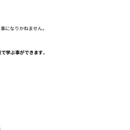
う事になりかねません。
座で学ぶ事ができます
。