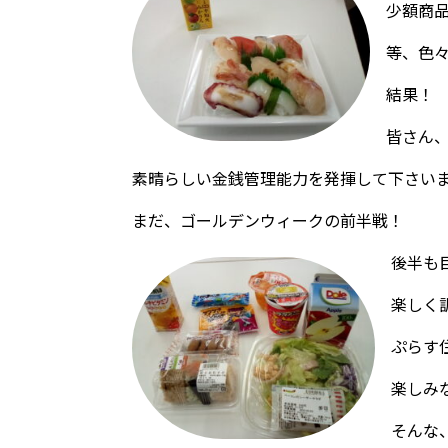
少額商
等、色
結果！
皆さん
素晴らしい金銭管理能力を発揮して下さい
まだ、ゴールデンウィークの前半戦！
後半も
楽しく
ぷらす
楽しみ
そんな