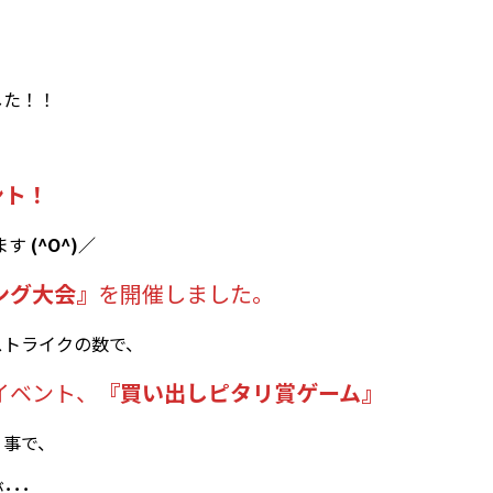
した！！
ント！
ます
(^O^)／
ング大会』
を開催しました。
ストライクの数で、
イベント、
『買い出しピタリ賞ゲーム』
う事で、
･･