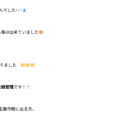
でした･･･
る事は出来ていました
なりました
金銭管理
です！！
、
主義作戦に出る方。