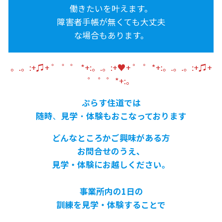
働きたいを叶えます。
障害者手帳が無くても大丈夫
な場合もあります。
。.。:+♫+ ゜ ゜゜ *+:。.。:+♥+ ゜ ゜*+:。.。.。:+♫+
゜ ゜゜*+:。
ぷらす住道では
随時
、
見学
・
体験もおこなっております
どんなところかご興味がある方
お問合せのうえ、
見学・体験にお越しください。
事業所内の1日の
訓練を見学・体験することで