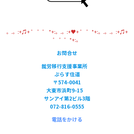
。.。:+♫+ ゜ ゜゜ *+:。.。:+♥+ ゜ ゜*+:。.。.。:+♫+
゜ ゜゜*+:。
お問合せ
就労移行支援事業所
ぷらす住道
〒574-0041
大東市浜町9-15
サンアイ第2ビル3階
072-816-0555
電話をかける