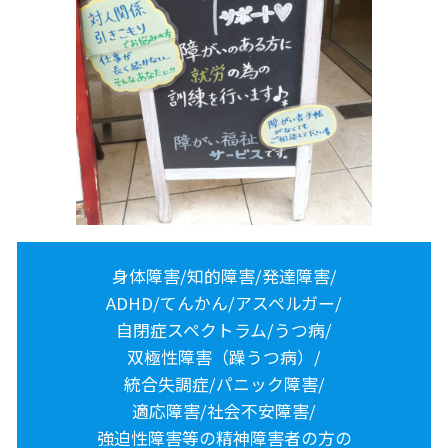
身体障害/知的障害/発達障害/
ADHD/てんかん/アスペルガー/
自閉症スペクトラム/うつ病/
双極性障害（躁うつ病）/
統合失調症/パニック障害/
適応障害/社会不安障害/
強迫性障害等の精神障害者の方の