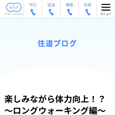
守口
住道
横堤
尼崎
住道ブログ
楽しみながら体力向上！？
～ロングウォーキング編～