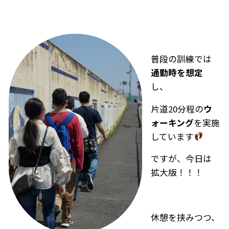
普段の訓練では
通勤時を想定
し、
片道20分程の
ウ
ォーキング
を実施
しています
ですが、今日は
拡大版！！！
休憩を挟みつつ、