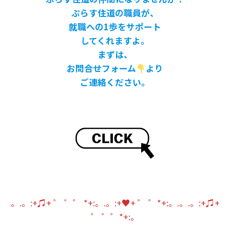
ぷらす住道の職員が、
就職への1歩をサポート
してくれますよ。
まずは、
お問合せフォーム
より
ご連絡ください。
。.。:+♫+ ゜ ゜゜ *+:。.。:+♥+ ゜ ゜*+:。.。.。:+♫+
゜ ゜゜*+:。