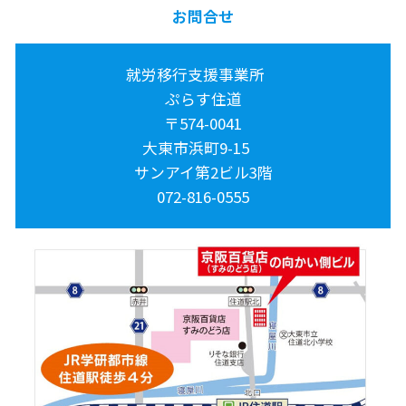
お問合せ
就労移行支援事業所
ぷらす住道
〒574-0041
大東市浜町9-15
サンアイ第2ビル3階
072-816-0555