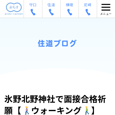
守口
住道
横堤
尼崎
住道ブログ
氷野北野神社で面接合格祈
願【
ウォーキング
】