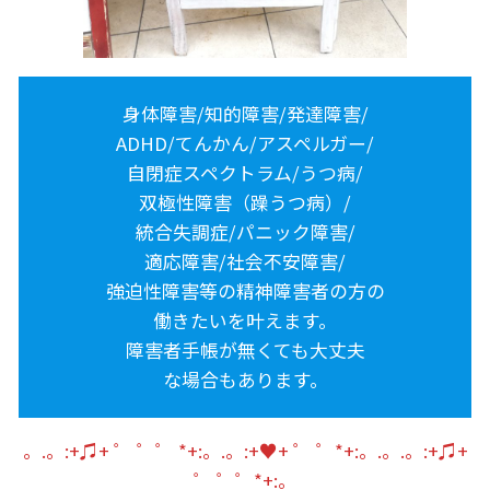
身体障害/知的障害/発達障害/
ADHD/てんかん/アスペルガー/
自閉症スペクトラム/うつ病/
双極性障害（躁うつ病）/
統合失調症/パニック障害/
適応障害/社会不安障害/
強迫性障害等の精神障害者の方の
働きたいを叶えます。
障害者手帳が無くても大丈夫
な場合もあります。
。.。:+♫+ ゜ ゜゜ *+:。.。:+♥+ ゜ ゜*+:。.。.。:+♫+
゜ ゜゜*+:。