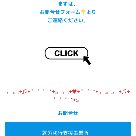
まずは、
お問合せフォーム
より
ご連絡ください。
。.。:+♫+ ゜ ゜゜ *+:。.。:+♥+ ゜ ゜*+:。.。.。:+♫+
゜ ゜゜*+:。
お問合せ
就労移行支援事業所