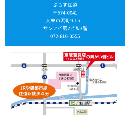
ぷらす住道
〒574-0041
大東市浜町9-15
サンアイ第2ビル3階
072-816-0555