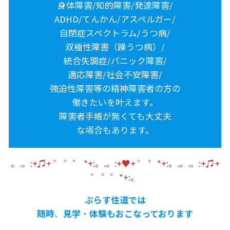
身体障害/知的障害/発達障害/
ADHD/てんかん/アスペルガー/
自閉症スペクトラム/うつ病/
双極性障害（躁うつ病）/
統合失調症/パニック障害/
適応障害/社会不安障害/
強迫性障害等の精神障害者の方の
働きたいを叶えます。
障害者手帳が無くても大丈夫
な場合もあります。
。.。:+♫+ ゜ ゜゜ *+:。.。:+♥+ ゜ ゜*+:。.。.。:+♫+
゜ ゜゜*+:。
ぷらす住道では
随時
、
見学
・
体験もおこなっております