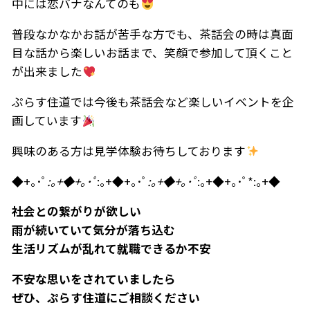
中には恋バナなんてのも
普段なかなかお話が苦手な方でも、茶話会の時は真面
目な話から楽しいお話まで、笑顔で参加して頂くこと
が出来ました
ぷらす住道では今後も茶話会など楽しいイベントを企
画しています
興味のある方は見学体験お待ちしております
◆+｡･ﾟ
:｡+◆+｡･ﾟ
:｡+◆+｡･ﾟ
:｡+◆+｡･ﾟ
:｡+◆+｡･ﾟ*:｡+◆
社会との繋がりが欲しい
雨が続いていて気分が落ち込む
生活リズムが乱れて就職できるか不安
不安な思いをされていましたら
ぜひ、ぷらす住道にご相談ください