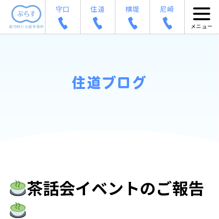
守口
住道
横堤
尼崎
住道ブログ
茶話会イベントのご報告