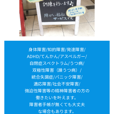
身体障害/知的障害/発達障害/
ADHD/てんかん/アスペルガー/
自閉症スペクトラム/うつ病/
双極性障害（躁うつ病）/
統合失調症/パニック障害/
適応障害/社会不安障害/
強迫性障害等の精神障害者の方の
働きたいを叶えます。
障害者手帳が無くても大丈夫
な場合もあります。