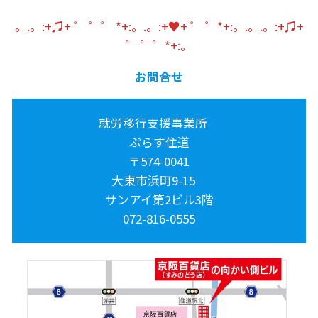
。.。:+♫+ ゜ ゜゜ *+:。.。:+♥+ ゜ ゜*+:。.。.。:+♫+
゜ ゜゜*+:。
お問合せ
就労移行支援事業所
ぷらす住道
〒574-0041
大東市浜町9-15
サンアイ第2ビル3階
072-816-0555