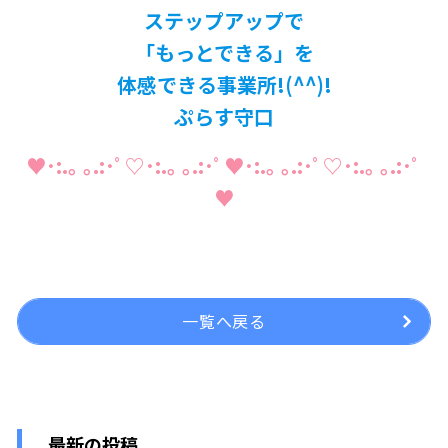
ステップアップで
「もっとできる」を
体感できる事業所!(^^)!
ぷらす守口
♥･:.｡ ｡.:･ﾟ♡･:.｡ ｡.:･ﾟ♥･:.｡ ｡.:･ﾟ♡･:.｡ ｡.:･ﾟ
♥
一覧へ戻る
最新の投稿