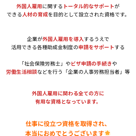
外国人雇用
に関する
トータル的なサポート
が
できる
人材の育成
を目的として設立された資格です。
企業が
外国人雇用を導入
するうえで
活用できる各種助成金制度の
申請をサポート
する
「社会保険労務士」や
ビザ申請の手続き
や
労働生活相談
などを行う「企業の人事労務担当者」等
外国人雇用に関わる全ての方に
有用な資格となっています。
仕事に役立つ資格を取得され、
本当におめでとうございます