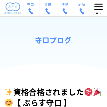
守口
住道
横堤
尼崎
守口ブログ
資格合格されました
【 ぷらす守口 】