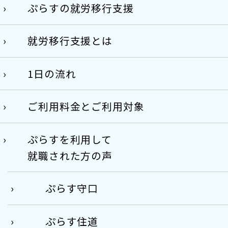
ぷらすの就労移行支援
就労移行支援とは
1日の流れ
ご利用料金とご利用対象
ぷらすを利用して
就職された方の声
ぷらす守口
ぷらす住道