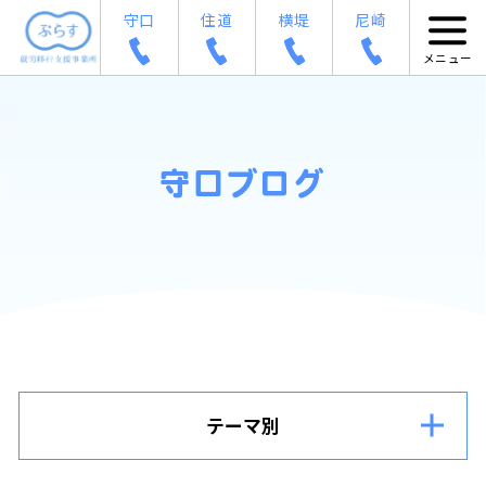
守口
住道
横堤
尼崎
守口ブログ
テーマ別