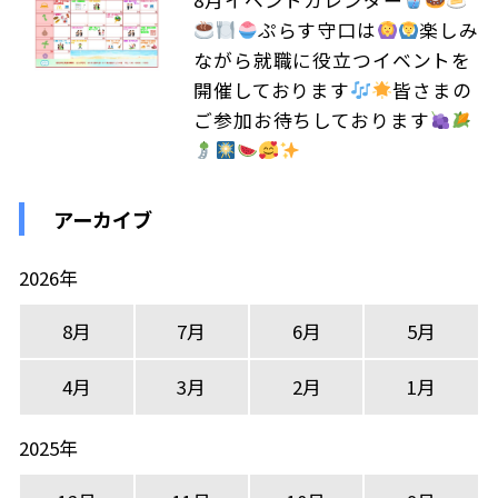
ぷらす守口は
楽しみ
ながら就職に役立つイベントを
開催しております
皆さまの
ご参加お待ちしております
アーカイブ
2026年
8月
7月
6月
5月
4月
3月
2月
1月
2025年