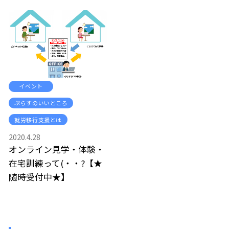
イベント
ぷらすのいいところ
就労移行支援とは
2020.4.28
オンライン見学・体験・
在宅訓練って(・・?【★
随時受付中★】