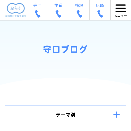
守口
住道
横堤
尼崎
守口ブログ
テーマ別