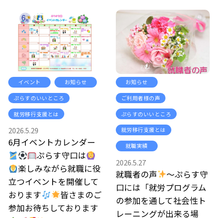
イベント
お知らせ
お知らせ
ぷらすのいいところ
ご利用者様の声
就労移行支援とは
ぷらすのいいところ
2026.5.29
就労移行支援とは
6月イベントカレンダー
就職実績
ぷらす守口は
2026.5.27
楽しみながら就職に役
就職者の声
～ぷらす守
立つイベントを開催して
口には「就労プログラム
おります
皆さまのご
の参加を通して社会性ト
参加お待ちしております
レーニングが出来る場