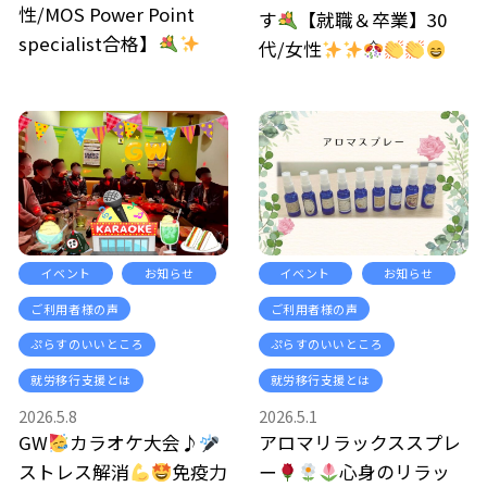
性/MOS Power Point
す
【就職＆卒業】30
specialist合格】
代/女性
イベント
お知らせ
イベント
お知らせ
ご利用者様の声
ご利用者様の声
ぷらすのいいところ
ぷらすのいいところ
就労移行支援とは
就労移行支援とは
2026.5.8
2026.5.1
GW
カラオケ大会♪
アロマリラックススプレ
ストレス解消
免疫力
ー
心身のリラッ