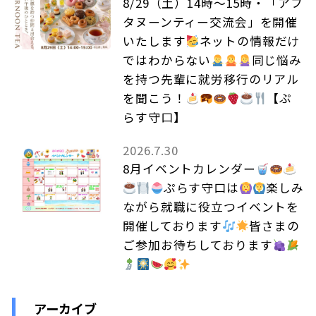
8/29（土）14時～15時・「アフ
タヌーンティー交流会」を開催
いたします
ネットの情報だけ
ではわからない
同じ悩み
を持つ先輩に就労移行のリアル
を聞こう！
【ぷ
らす守口】
2026.7.30
8月イベントカレンダー
ぷらす守口は
楽しみ
ながら就職に役立つイベントを
開催しております
皆さまの
ご参加お待ちしております
アーカイブ