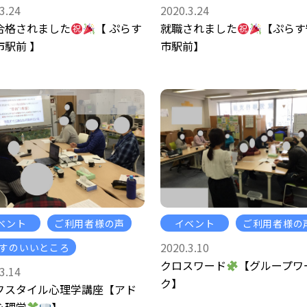
3.24
2020.3.24
合格されました
【 ぷらす
就職されました
【ぷらす
市駅前 】
市駅前】
ベント
ご利用者様の声
イベント
ご利用者様の
2020.3.10
すのいいところ
クロスワード
【グループワ
3.14
ク】
フスタイル心理学講座【アド