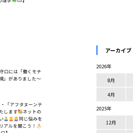
心理学
】
アーカイブ
2026年
守口には「働くモチ
境」がありました～
8月
4月
5時・「アフタヌーンテ
2025年
たします
ネットの
い
同じ悩みを
12月
リアルを聞こう！
守口】