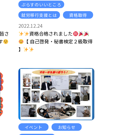
ぷらすのいいところ
就労移行支援とは
資格取得
2022.12.24
皆さ
資格合格されました
す
【 自己啓発・秘書検定２級取得
】
イベント
お知らせ