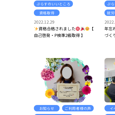
ぷらすのいいところ
ぷら
資格取得
就労
2022.12.29
2022.
資格合格されました
【
年忘
自己啓発・P検準2級取得 】
づく
お知らせ
ご利用者様の声
イ