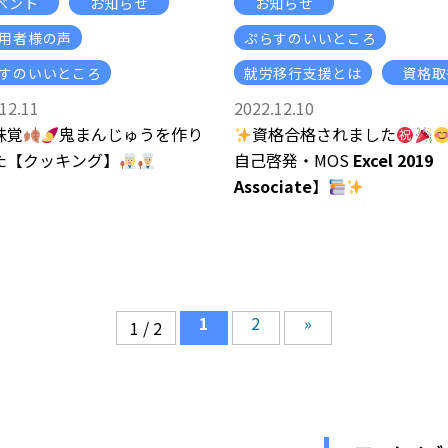
ベント
お知らせ
お知らせ
用者様の声
ぷらすのいいところ
すのいいところ
就労移行支援とは
資格取
12.11
2022.12.10
味覚
鬼まんじゅうを作り
資格合格されました
た【クッキング】
自己啓発・MOS
Excel
2019
Associate
】
1
2
»
1 / 2