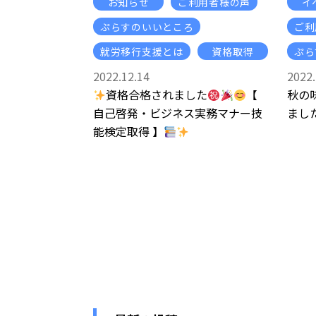
お知らせ
ご利用者様の声
イ
ぷらすのいいところ
ご利
就労移行支援とは
資格取得
ぷら
2022.12.14
2022.
資格合格されました
【
秋の
自己啓発・ビジネス実務マナー技
まし
能検定取得 】