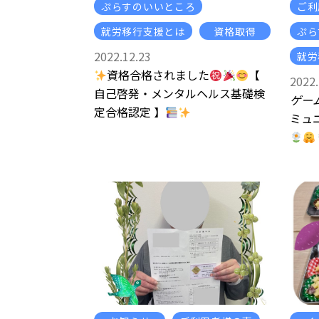
ぷらすのいいところ
ご利
就労移行支援とは
資格取得
ぷら
2022.12.23
就労
資格合格されました
【
2022.
自己啓発・メンタルヘルス基礎検
ゲー
定合格認定 】
ミュ