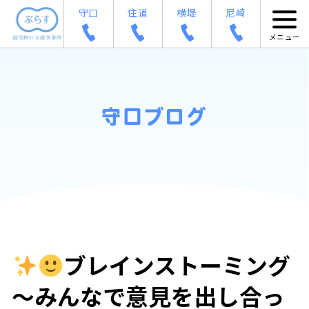
守口
住道
横堤
尼崎
守口ブログ
ブレインストーミング
～みんなで意見を出し合っ