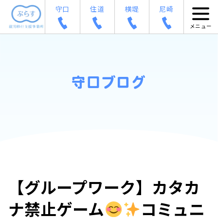
守口
住道
横堤
尼崎
守口ブログ
【グループワーク】カタカ
ナ禁止ゲーム
コミュニ