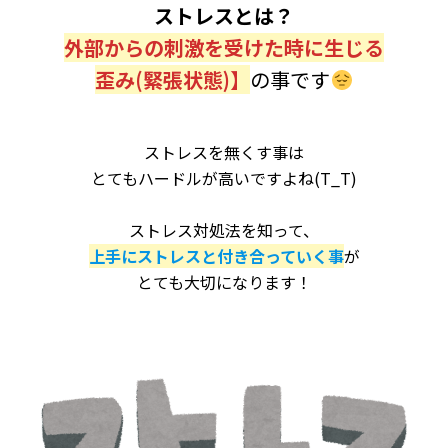
ストレスとは？
外部からの刺激を受けた時に生じる
歪み(緊張状態)】
の事です
ストレスを無くす事は
とてもハードルが高いですよね(T_T)
ストレス対処法を知って、
上手にストレスと付き合っていく事
が
とても大切になります！