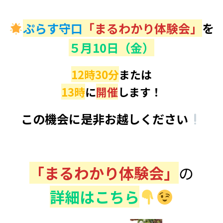
ぷらす守口
「まるわかり体験会」
を
５月10日（金）
12時30分
または
13時
に
開催
します！
この機会に是非お越しください
「まるわかり体験会」
の
詳細はこちら