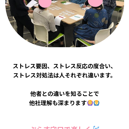
ストレス要因、ストレス反応の度合い、
ストレス対処法は人それぞれ違います。
他者との違いを知ることで
他社理解も深まります