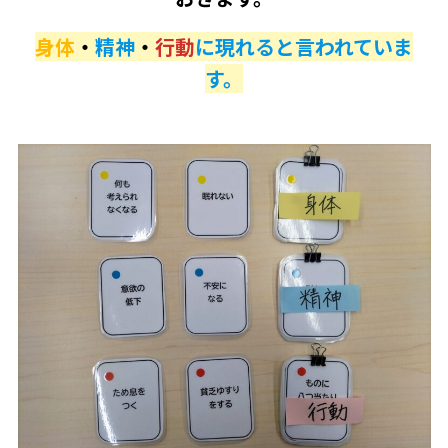
身体
・
精神
・
行動
に現れると言われていま
す。