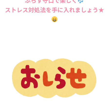
ぷらす守口で楽しく
ストレス対処法を手に入れましょう★