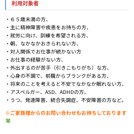
利用対象者
・６５歳未満の方、
・主に精神障害や疾患をお持ちの方、
・就労に向け、訓練を希望される方、
・朝、なかなかおきられない方、
・対人関係でお仕事が続かない方
・お仕事の経験がない方、
・外出するのが苦手（引きこもりがち）な方、
・心身の不調で、前職からブランクがある方、
・将来のことを考えると不安でなかなか眠れない方、
・アスペルガー、ASD、ADHDの方、
・うつ、発達障害、統合失調症、不安障害の方など。
※ご家族様からのお問い合わせもお待ちしております