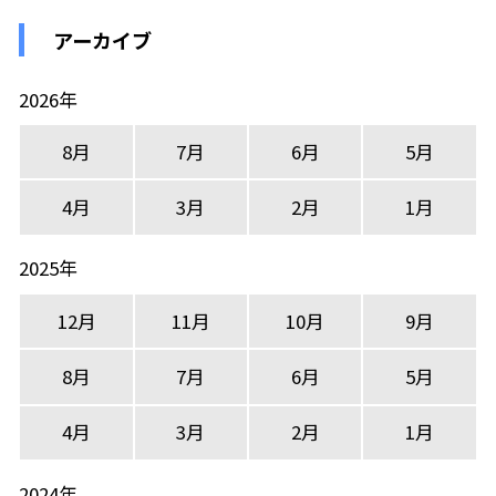
アーカイブ
2026年
8月
7月
6月
5月
4月
3月
2月
1月
2025年
12月
11月
10月
9月
8月
7月
6月
5月
4月
3月
2月
1月
2024年