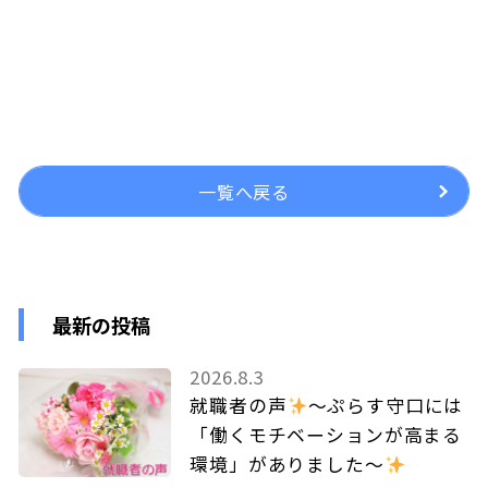
一覧へ戻る
最新の投稿
2026.8.3
就職者の声
～ぷらす守口には
「働くモチベーションが高まる
環境」がありました～