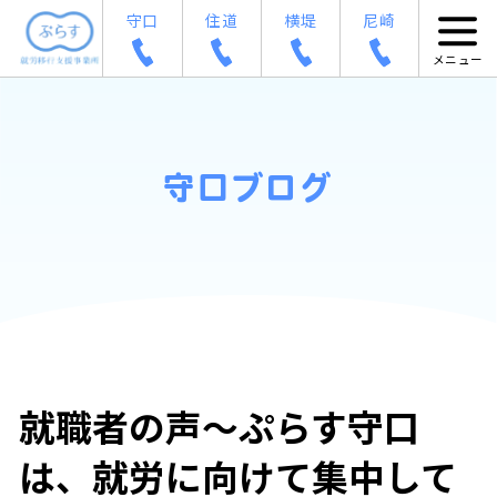
守口
住道
横堤
尼崎
守口ブログ
就職者の声～ぷらす守口
は、就労に向けて集中して