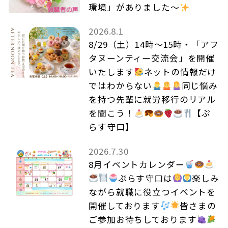
環境」がありました～
2026.8.1
8/29（土）14時～15時・「アフ
タヌーンティー交流会」を開催
いたします
ネットの情報だけ
ではわからない
同じ悩み
を持つ先輩に就労移行のリアル
を聞こう！
【ぷ
らす守口】
2026.7.30
8月イベントカレンダー
ぷらす守口は
楽しみ
ながら就職に役立つイベントを
開催しております
皆さまの
ご参加お待ちしております