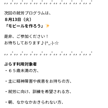
｡，｡
ﾟ
｡，｡
ﾟ
｡，｡
ﾟ
｡，｡
ﾟ
｡，｡
ﾟ
｡，｡
ﾟ
｡，｡
ﾟ
｡，｡
ﾟ
｡，｡
ﾟ
次回の就労プログラムは、
８月13日（火）
「モビールを作ろう」
是非、ご参加ください！
お待ちしております♪(^_-)-☆
｡，｡
ﾟ
｡，｡
ﾟ
｡，｡
ﾟ
｡，｡
ﾟ
｡，｡
ﾟ
｡，｡
ﾟ
｡，｡
ﾟ
｡，｡
ﾟ
｡，｡
ﾟ
ぷらす利用対象者
・６５歳未満の方、
・主に精神障害や疾患をお持ちの方、
・就労に向け、訓練を希望される方、
・朝、なかなかおきられない方、