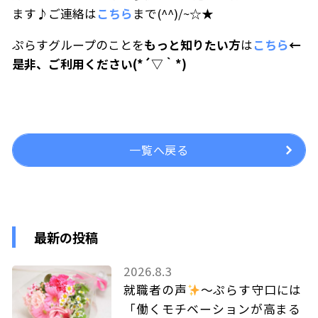
ます♪ご連絡は
こちら
まで(^^)/~☆★
ぷらすグループのことを
もっと知りたい方
は
こちら
←
是非、ご利用ください(*´▽｀*)
一覧へ戻る
最新の投稿
2026.8.3
就職者の声
～ぷらす守口には
「働くモチベーションが高まる