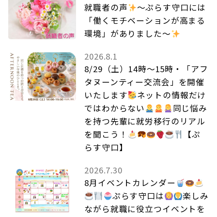
就職者の声
～ぷらす守口には
「働くモチベーションが高まる
環境」がありました～
2026.8.1
8/29（土）14時～15時・「アフ
タヌーンティー交流会」を開催
いたします
ネットの情報だけ
ではわからない
同じ悩み
を持つ先輩に就労移行のリアル
を聞こう！
【ぷ
らす守口】
2026.7.30
8月イベントカレンダー
ぷらす守口は
楽しみ
ながら就職に役立つイベントを