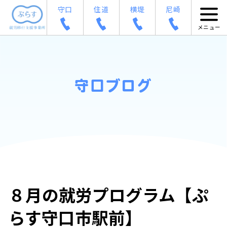
守口
住道
横堤
尼崎
守口ブログ
８月の就労プログラム【ぷ
らす守口市駅前】