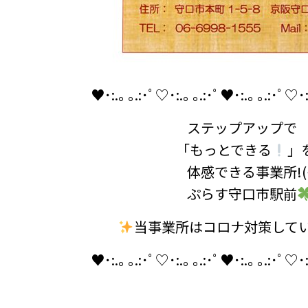
♥･:.｡ ｡.:･ﾟ♡･:.｡ ｡.:･ﾟ♥･:.｡ ｡.:･ﾟ♡･
ステップアップで
「もっとできる
」
体感できる事業所!(^^
ぷらす守口市駅前
当事業所はコロナ対策して
♥･:.｡ ｡.:･ﾟ♡･:.｡ ｡.:･ﾟ♥･:.｡ ｡.:･ﾟ♡･