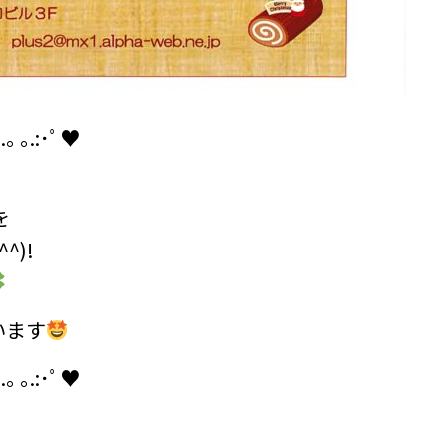
:.｡ ｡.:･ﾟ♥
を
)!
います
:.｡ ｡.:･ﾟ♥