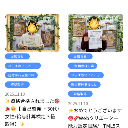
お知らせ
お知らせ
ぷらすのいいところ
ご利用者様の声
就労移行支援とは
ぷらすのいいところ
資格取得
就労移行支援とは
2025.11.18
資格取得
資格合格されました
2025.11.10
【 自己啓発 ・30代/
おめでとうございます
女性/給与計算検定３級
Webクリエーター
取得】
能力認定試験/HTML5ス