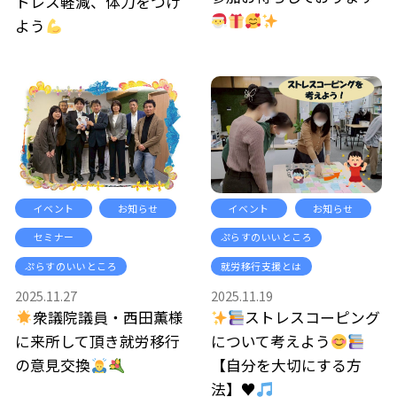
トレス軽減、体力をつけ
よう
イベント
お知らせ
イベント
お知らせ
セミナー
ぷらすのいいところ
ぷらすのいいところ
就労移行支援とは
2025.11.27
2025.11.19
衆議院議員・西田薫様
ストレスコーピング
に来所して頂き就労移行
について考えよう
の意見交換
【自分を大切にする方
法】
♥️