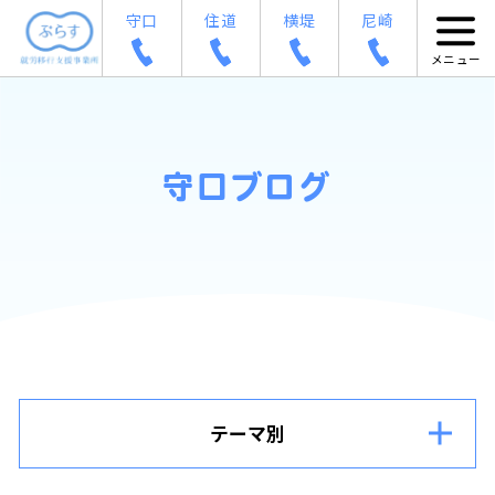
守口
住道
横堤
尼崎
守口ブログ
テーマ別