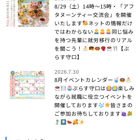
8/29（土）14時～15時・「アフ
タヌーンティー交流会」を開催
いたします
ネットの情報だけ
ではわからない
同じ悩み
を持つ先輩に就労移行のリアル
を聞こう！
【ぷ
らす守口】
2026.7.30
8月イベントカレンダー
ぷらす守口は
楽しみ
ながら就職に役立つイベントを
開催しております
皆さまの
ご参加お待ちしております