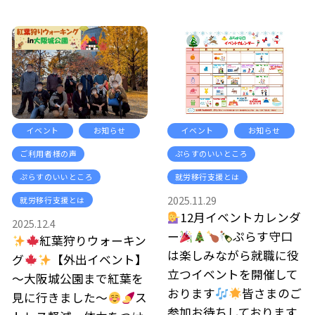
イベント
お知らせ
イベント
お知らせ
ご利用者様の声
ぷらすのいいところ
ぷらすのいいところ
就労移行支援とは
2025.11.29
就労移行支援とは
12月イベントカレンダ
2025.12.4
ー
ぷらす守口
紅葉狩りウォーキン
は楽しみながら就職に役
グ
【外出イベント】
立つイベントを開催して
～大阪城公園まで紅葉を
おります
皆さまのご
見に行きました～
ス
参加お待ちしております