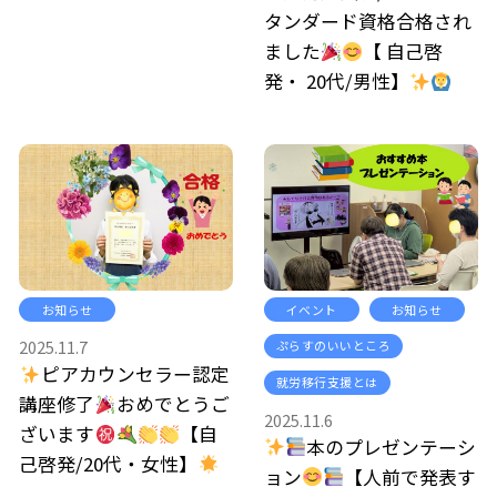
タンダード資格合格され
ました
【 自己啓
発・ 20代/男性】
お知らせ
イベント
お知らせ
2025.11.7
ぷらすのいいところ
ピアカウンセラー認定
就労移行支援とは
講座修了
おめでとうご
2025.11.6
ざいます
【自
本のプレゼンテーシ
己啓発/20代・女性】
ョン
【人前で発表す