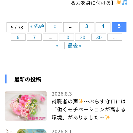
る力を身に付ける】
« 先頭
«
...
3
4
5
5 / 73
6
7
...
10
20
30
...
»
最後 »
最新の投稿
2026.8.3
就職者の声
～ぷらす守口には
「働くモチベーションが高まる
環境」がありました～
2026.8.1