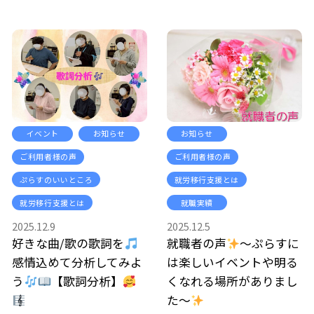
イベント
お知らせ
お知らせ
ご利用者様の声
ご利用者様の声
ぷらすのいいところ
就労移行支援とは
就労移行支援とは
就職実績
2025.12.9
2025.12.5
好きな曲/歌の歌詞を
就職者の声
～ぷらすに
感情込めて分析してみよ
は楽しいイベントや明る
う
【歌詞分析】
くなれる場所がありまし
た～