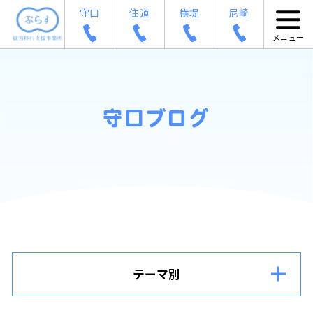
守口
住道
横堤
尼崎
守口ブログ
テーマ別