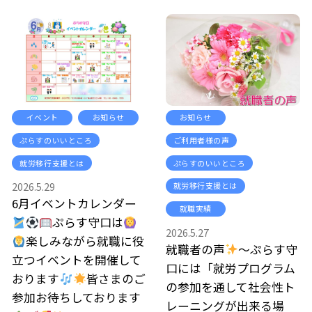
イベント
お知らせ
お知らせ
ぷらすのいいところ
ご利用者様の声
就労移行支援とは
ぷらすのいいところ
2026.5.29
就労移行支援とは
6月イベントカレンダー
就職実績
ぷらす守口は
2026.5.27
楽しみながら就職に役
就職者の声
～ぷらす守
立つイベントを開催して
口には「就労プログラム
おります
皆さまのご
の参加を通して社会性ト
参加お待ちしております
レーニングが出来る場