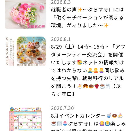
2026.8.3
就職者の声
～ぷらす守口には
「働くモチベーションが高まる
環境」がありました～
2026.8.1
8/29（土）14時～15時・「アフ
タヌーンティー交流会」を開催
いたします
ネットの情報だけ
ではわからない
同じ悩み
を持つ先輩に就労移行のリアル
を聞こう！
【ぷ
らす守口】
2026.7.30
8月イベントカレンダー
ぷらす守口は
楽しみ