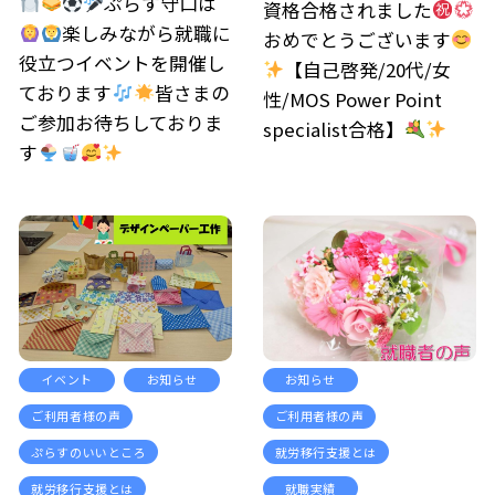
ぷらす守口は
資格合格されました
楽しみながら就職に
おめでとうございます
役立つイベントを開催し
【自己啓発/20代/女
ております
皆さまの
性/MOS Power Point
ご参加お待ちしておりま
specialist合格】
す
イベント
お知らせ
お知らせ
ご利用者様の声
ご利用者様の声
ぷらすのいいところ
就労移行支援とは
就労移行支援とは
就職実績