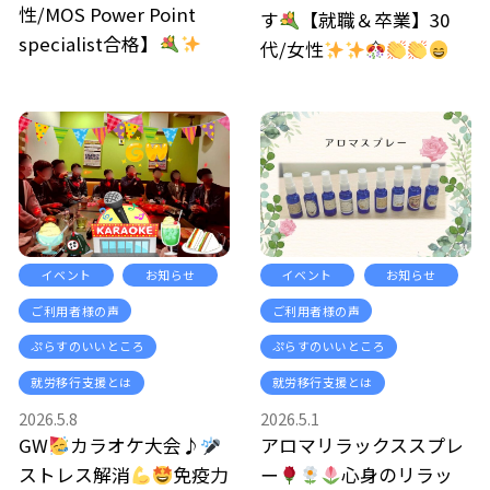
性/MOS Power Point
す
【就職＆卒業】30
specialist合格】
代/女性
イベント
お知らせ
イベント
お知らせ
ご利用者様の声
ご利用者様の声
ぷらすのいいところ
ぷらすのいいところ
就労移行支援とは
就労移行支援とは
2026.5.8
2026.5.1
GW
カラオケ大会♪
アロマリラックススプレ
ストレス解消
免疫力
ー
心身のリラッ